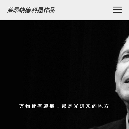
Toggl
莱昂纳德·科恩作品
Naviga
万物皆有裂痕，那是光进来的地方