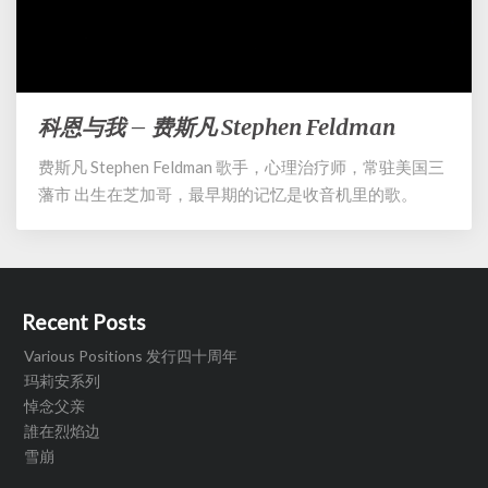
科恩与我 – 费斯凡 Stephen Feldman
科
恩
费斯凡 Stephen Feldman 歌手，心理治疗师，常驻美国三
与
藩市 出生在芝加哥，最早期的记忆是收音机里的歌。
我
–
费
斯
凡
Stephen
Recent Posts
Feldman
Various Positions 发行四十周年
玛莉安系列
悼念父亲
誰在烈焰边
雪崩