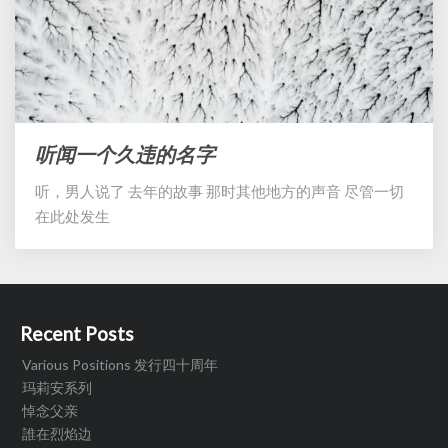
听闻一个久违的名字
听
闻
听，男人说了 去年的故事 那时其他地方的声音 尽管一切
一
在此处发生
个
久
违
的
名
字
Recent Posts
Various Positions 发行四十周年
玛莉安系列
悼念父亲
誰在烈焰边