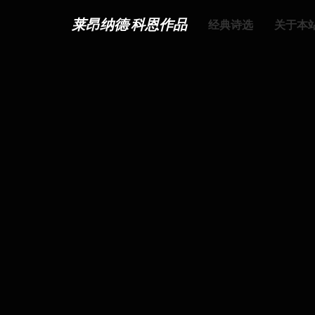
莱昂纳德·科恩作品
经典诗选
关于本站 