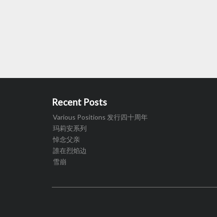
Recent Posts
Various Positions 发行四十周年
玛莉安系列
悼念父亲
誰在烈焰边
雪崩