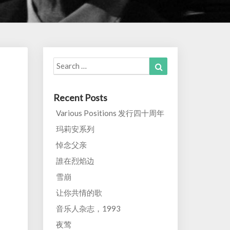
Search
Search
for:
Recent Posts
Various Positions 发行四十周年
玛莉安系列
悼念父亲
誰在烈焰边
雪崩
让你共情的歌
音乐人杂志，1993
夜莺