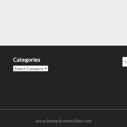
Categories
Se
for
Categories
www.leonardcohenchina.com