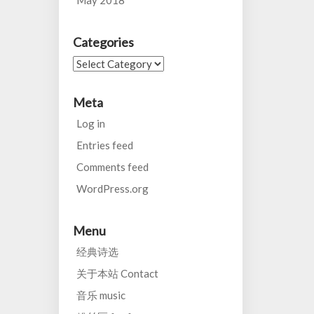
May 2018
Categories
Categories
Meta
Log in
Entries feed
Comments feed
WordPress.org
Menu
经典诗选
关于本站 Contact
音乐 music