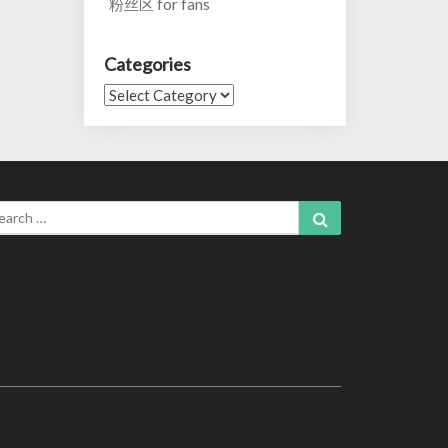
粉丝区 for fans
Categories
Categories
arch
Search
: