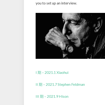
you to set up an interview.
I 期 – 2021.1 Xiaohui
II 期 – 2021.7 Stephen Feldman
III 期 – 2021.9 Hison