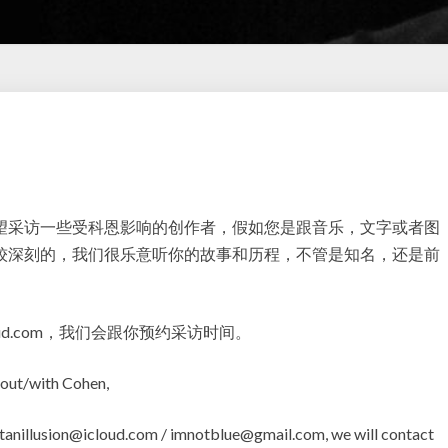
影
子
系
列
访
望采访一些受科恩影响的创作者，假如您是跟音乐，文字或者图
谈
较深刻的，我们很乐意听你的故事和历程，不管是知名，还是前
icloud.com，我们会跟你预约采访时间。
about/with Cohen,
otanillusion@icloud.com / imnotblue@gmail.com, we will contact