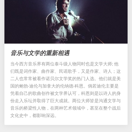
音乐与文学的重新相遇
音
乐
当今西方音乐界有两位泰斗级人物同时也是文学大师; 他
与
们既是词作家、曲作家、民谣歌手，又是作家、诗人；这
文
学
二人也常常被看作诺贝尔文学奖的热门人选。他们就是美
的
国的鲍勃·迪伦与加拿大的伦纳德·科恩。倘若迪伦主要是
重
凭着自己的歌曲创作被文学界认可，科恩则是以诗人的身
新
份走入乐坛并取得了巨大成就。两位大师皆是沟通文学与
相
音乐的桥梁性人物，在两种艺术领域中，甚至在整个战后
遇
文化史中，都影响深远。