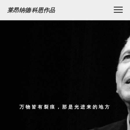
Toggl
莱昂纳德·科恩作品
Naviga
万物皆有裂痕，那是光进来的地方