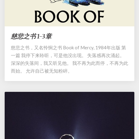
慈悲之书 1-3章
慈
悲
慈悲之书，又名怜悯之书 Book of Mercy, 1984年出版 第
之
一篇 我停下来聆听，可是他没出现。 失落感再次涌起。
书
1-
深深的失落间，我又听见他。 我不再为此而停，不再为此
3
而始。 允许自己被无知粉碎。
章