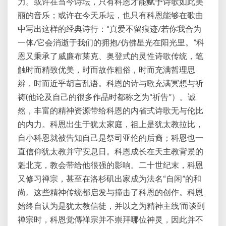
力。或许在当今诗坛，只有科恩才能赋予诗歌如此美
丽的音乐；或许在今天乐坛，也只有科恩能够在歌曲
中写出这样的经典诗行：“真爱不留痕迹/若你我合为
一体/它会消逝于我们的拥抱/仿佛星光在阳光里。”科
恩又秉承了威廉布莱克、奥登式的灵性诗歌传统，笔
触时而精致优美，时而故作粗俗，时而充满哲理思
辨，时而近乎胡言乱语。科恩的诗与歌充满冥想与祈
祷(他论及自己的很多作品时都称之为“祈告”）。诚
然，丰富的精神资源带给科恩的内省式诗歌无与伦比
的内力。科恩出生于犹太家庭，祖上是犹太教拉比，
自小科恩就被告知自己是祭司亚伦的后裔；科恩也一
直信仰犹太教并守安息日。科恩成长在天主教背景的
魁北克，教会带给他很强的影响。二十世纪末，科恩
又修习禅宗，甚至在洛杉矶出家成为法名“自闲”的和
尚。这些精神传统都启发与撞击了科恩的创作。科恩
始终自认为是犹太教信徒，并以之为精神主线’而谈到
禅宗时，科恩觉傳禅宗并不崇拜哪位神灵，因此并不