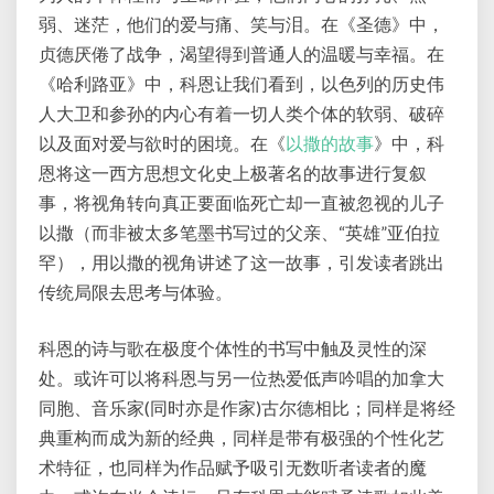
弱、迷茫，他们的爱与痛、笑与泪。在《圣德》中，
贞德厌倦了战争，渴望得到普通人的温暖与幸福。在
《哈利路亚》中，科恩让我们看到，以色列的历史伟
人大卫和参孙的内心有着一切人类个体的软弱、破碎
以及面对爱与欲时的困境。在《
以撒的故事
》中，科
恩将这一西方思想文化史上极著名的故事进行复叙
事，将视角转向真正要面临死亡却一直被忽视的儿子
以撒（而非被太多笔墨书写过的父亲、“英雄”亚伯拉
罕），用以撒的视角讲述了这一故事，引发读者跳出
传统局限去思考与体验。
科恩的诗与歌在极度个体性的书写中触及灵性的深
处。或许可以将科恩与另一位热爱低声吟唱的加拿大
同胞、音乐家(同时亦是作家)古尔德相比；同样是将经
典重构而成为新的经典，同样是带有极强的个性化艺
术特征，也同样为作品赋予吸引无数听者读者的魔