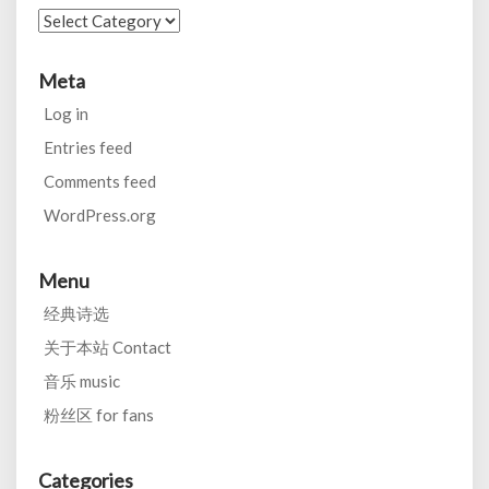
Categories
Meta
Log in
Entries feed
Comments feed
WordPress.org
Menu
经典诗选
关于本站 Contact
音乐 music
粉丝区 for fans
Categories