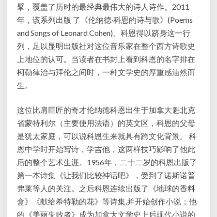
擘，覆盖了历时的最经典最伟大的诗人诗作。2011
年，该系列出版 了《伦纳德·科恩的诗与歌》(Poems
and Songs of Leonard Cohen)。科恩得以跻身这一行
列，足以显明出版社对这位音乐家在整个西方诗歌史
上地位的认可。当读者在书封上看到科恩的名字排在
柯勒律治与拜伦之间时，一种文学史的厚重感油然而
生。
这位比肩巨匠的奇才伦纳德科恩出生于加拿大魁北克
省蒙特利尔（主要使用法语）的英文区，科恩的父母
是犹太家庭，可以说科恩生来就具有跨文化背景。 科
恩中学时开始写诗，学吉他，这两样技巧影响了他此
后的整个艺术生涯。1956年，二十二岁的科恩出版了
第一本诗集《让我们比较神话吧》，受到了诺斯诺普
弗莱等人的关注。之后科恩连续出版了《地球的香料
盒》《献给希特勒的花》等诗集,并开始创作小说；他
的《美丽失败者》成为加拿大文学史上后现代小说的