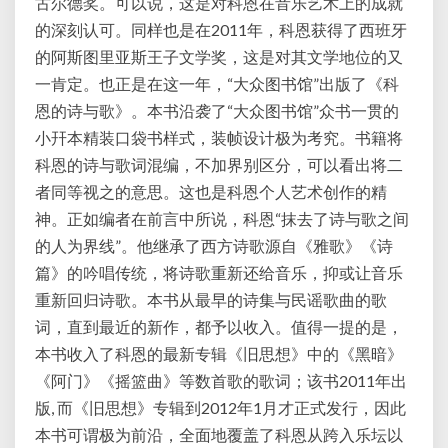
古尔德奖。可以说，这是对科恩在音乐艺术上的成就
的深刻认可。同样也是在2011年，科恩获得了西班牙
的阿斯图里亚斯王子文学奖，这是对其文学地位的又
一肯定。也正是在这一年，“大众图书馆”出版了《科
恩的诗与歌》。本书沿袭了“大众图书馆”众书一贯的
小幵本精装口袋书样式，装帧设计极为考究。书籍将
科恩的诗与歌词混编，不加界别区分，可以看出将二
者同等视之的意思。这也是科恩个人艺术创作的精
神。正如编者在前言中所说，科恩“抹去了诗与歌之间
的人为界线”。他继承了西方诗歌源自《雅歌》《诗
篇》的吟唱传统，将诗歌重新还给音乐，抑或让音乐
重新回归诗歌。本书从最早的诗集与民谣歌曲的歌
词，直到最近的新作，都予以收入。值得一提的是，
本书收入了科恩的最新专辑《旧思想》中的《黑暗》
《阿门》《摇篮曲》等数首歌的歌词；该书2011年出
版, 而《旧思想》专辑到2012年1月才正式发行，因此
本书可谓极为前沿，全面地覆盖了科恩从跨入乐坛以