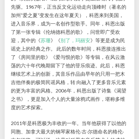
先驱。1967年，正当反文化运动走向顶峰时（著名的
加州“爱之夏”变发生在这年夏天），科恩来到美国，
进入音乐界，成为一名创作型歌手。同年，科恩出版
了第一张专辑《伦纳德科恩的歌》，问世即广受欢
迎，其中的《
苏珊
》《
别了，玛丽安
》等更是成为民
谣史上的经典之作。 此后的数年时间，科恩接连推出
了《房间里的歌》《爱与恨的歌》等专辑，在风云激
荡的六十年代晚期留下了他的苷乐痕迹。此后，科恩
继续艺术上的创新，其音乐作品由早年的只用一把木
吉他伴奏的极简民谣风格，转 向融入了更多音乐元素
的更为丰富的风格。2006年，科恩出版了诗集《渴望
之书》，更是加入个人的大量涂鸦式画作，堪称多维
度的艺术探索。
2011年是科恩极为丰收的一年。当年他获得了以他的
同胞、加拿大最大的钢琴家格伦·古·尔德命名的格伦·