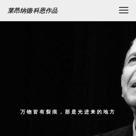
Toggl
莱昂纳德·科恩作品
Naviga
万物皆有裂痕，那是光进来的地方