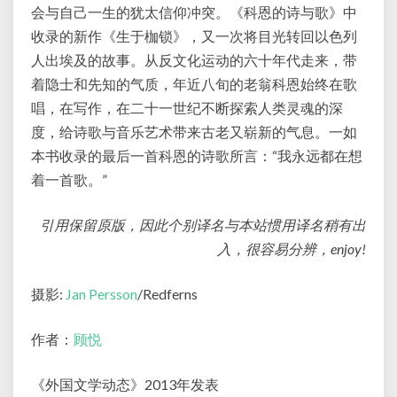
会与自己一生的犹太信仰冲突。《科恩的诗与歌》中
收录的新作《生于枷锁》，又一次将目光转回以色列
人出埃及的故事。从反文化运动的六十年代走来，带
着隐士和先知的气质，年近八旬的老翁科恩始终在歌
唱，在写作，在二十一世纪不断探索人类灵魂的深
度，给诗歌与音乐艺术带来古老又崭新的气息。一如
本书收录的最后一首科恩的诗歌所言：“我永远都在想
着一首歌。”
引用保留原版，因此个别译名与本站惯用译名稍有出
入，很容易分辨，enjoy!
摄影:
Jan Persson
/Redferns
作者：
顾悦
《外国文学动态》2013年发表