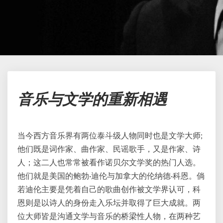
音
音乐与文学的重新相遇
乐
与
文
学
当今西方音乐界有两位泰斗级人物同时也是文学大师;
的
他们既是词作家、曲作家、民谣歌手，又是作家、诗
重
人；这二人也常常被看作诺贝尔文学奖的热门人选。
新
相
他们就是美国的鲍勃·迪伦与加拿大的伦纳德·科恩。倘
遇
若迪伦主要是凭着自己的歌曲创作被文学界认可，科
恩则是以诗人的身份走入乐坛并取得了巨大成就。两
位大师皆是沟通文学与音乐的桥梁性人物，在两种艺