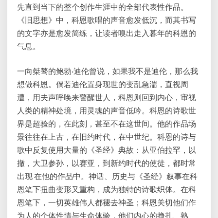
先直到当下的整个创作生涯中的全部代表性作品。
《旧思想》中，科恩歌唱的声音愈发低沉，而其书写
的文字亦是愈发简练，让读者嗅出走入暮年的科恩的
气息。
一向桀骜的鲍勃·迪伦曾说，如果我不是迪伦，那么我
想做科恩。倘若迪伦置身现世的变乱急湍，直视周
遭，用夫声呼唤来警醒世人，科恩则回到内心，审视
人类的精神处境，用灵魂的声音低吟。科恩的诗歌世
界是超验的，在此刻，甚至不在这世间。他的作品场
景往往在上古，在旧约时代，在中世纪。科恩的诗与
歌中反复使用大量的《圣经》典故：从亚伯拉罕，以
撤，大卫参孙，以赛亚，到新约时代的使徒，都时常
出现 在他的作品中。神话、历史与《圣经》叙事在科
恩笔下扭曲变形又重构，成为独特的诗歌织体。在科
恩笔下，一切英雄伟人都褪去神圣；科恩关切他们作
为人的个体性情与生命体验，他们内心的挣扎、熟