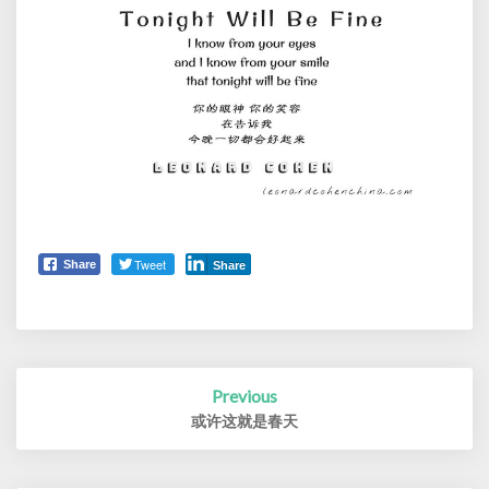
Tweet
Share
Share
Post
Previous
navigation
或许这就是春天