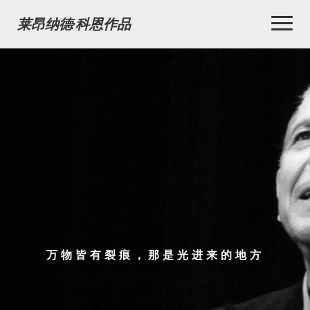
Toggl
莱昂纳德·科恩作品
Naviga
万物皆有裂痕，那是光进来的地方