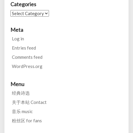
Categories
Categories
Meta
Log in
Entries feed
Comments feed
WordPress.org
Menu
经典诗选
关于本站 Contact
音乐 music
粉丝区 for fans